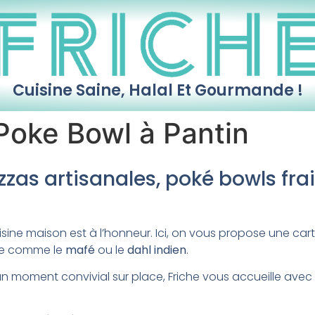
Cuisine Saine, Halal Et Gourmande !
Poke Bowl à Pantin
zzas artisanales, poké bowls frai
isine maison est à l’honneur. Ici, on vous propose une car
de comme le
mafé
ou le
dahl indien
.
n moment convivial sur place, Friche vous accueille ave