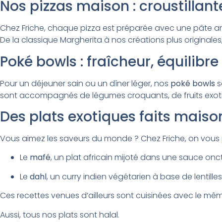
Nos pizzas maison : croustillant
Chez Friche, chaque pizza est préparée avec une pâte art
De la classique Margherita à nos créations plus originales
Poké bowls : fraîcheur, équilib
Pour un déjeuner sain ou un dîner léger, nos
poké bowls
s
sont accompagnés de légumes croquants, de fruits exotiqu
Des plats exotiques faits maiso
Vous aimez les saveurs du monde ? Chez Friche, on vou
Le
mafé
, un plat africain mijoté dans une sauce onc
Le
dahl
, un curry indien végétarien à base de lentille
Ces recettes venues d’ailleurs sont cuisinées avec le même
Aussi, tous nos plats sont halal.