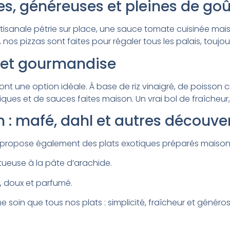
es, généreuses et pleines de goû
isanale pétrie sur place, une sauce tomate cuisinée mais
, nos pizzas sont faites pour régaler tous les palais, tou
re et gourmandise
ont une option idéale. À base de riz vinaigré, de poisson c
es et de sauces faites maison. Un vrai bol de fraîcheur, 
n : mafé, dahl et autres découve
s propose également des plats exotiques préparés maiso
tueuse à la pâte d’arachide.
s, doux et parfumé.
 soin que tous nos plats : simplicité, fraîcheur et généros